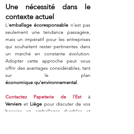
Une nécessité dans le 
contexte actuel
L'
emballage écoresponsable 
n'est pas 
seulement une tendance passagère, 
mais un impératif pour les entreprises 
qui souhaitent rester pertinentes dans 
un marché en constante évolution. 
Adopter cette approche peut vous 
offrir des avantages considérables, tant 
sur le plan 
économique
qu'environnemental
.
Contactez
Papeterie de l'Est
 à 
Verviers
 et 
Liège
 pour discuter de vos 
besoins en emballages durables et 
découvrir comment nous pouvons vous 
aider à renforcer votre image de 
marque, tout en préservant la planète.