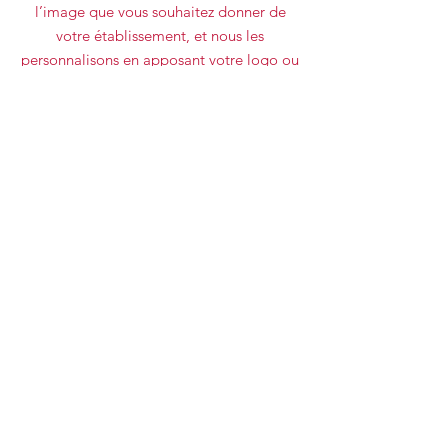
l’image que vous souhaitez donner de
votre établissement, et nous les
personnalisons en apposant votre logo ou
tout autre symbole.
Demandez votre devis !
Si vous cherchez des
articles d'emballage de
qualité dans la province
de liège, contactez sans
plus attendre la
Papeterie de l'Est.